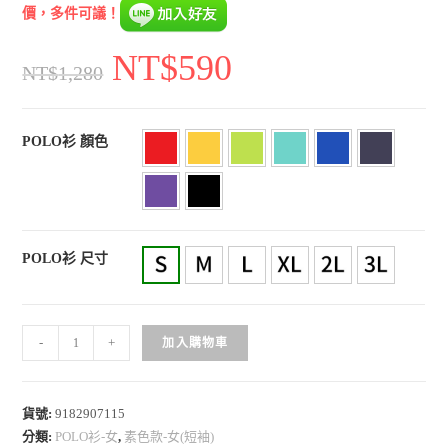
價，多件可議！
NT$
590
NT$
1,280
POLO衫 顏色
POLO衫 尺寸
本
-
+
加入購物車
布
領
排
貨號:
9182907115
分類:
POLO衫-女
,
素色款-女(短袖)
汗