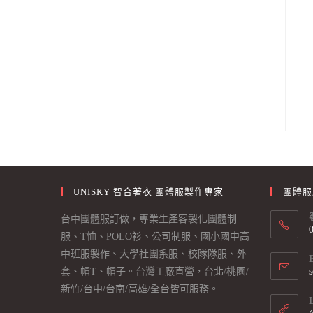
UNISKY 智合著衣 團體服製作專家
團體服
台中團體服訂做，專業生產客製化團體制
服、T恤、POLO衫、公司制服、國小國中高
中班服製作、大學社團系服、校隊隊服、外
套、帽T、帽子。台灣工廠直營，台北/桃園/
新竹/台中/台南/高雄/全台皆可服務。