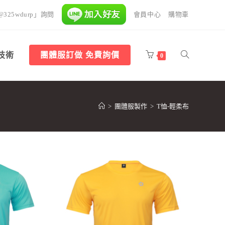
325wdurp」詢問
會員中心
購物車
技術
團體服訂做 免費詢價
0
>
團體服製作
>
T恤-輕柔布