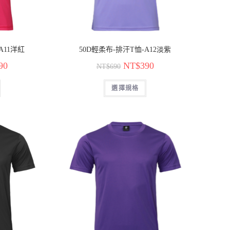
A11洋紅
50D輕柔布-排汗T恤-A12淡紫
90
NT$
390
NT$
690
選擇規格