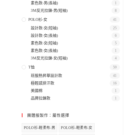
素色款-男(長袖)
1
3M反光拉鍊-男(短袖)
8
POLO衫-女
41
設計款-女(短袖)
25
設計款-女(長袖)
6
素色款-女(短袖)
5
素色款-女(長袖)
1
3M反光拉鍊-女(短袖)
4
T恤
59
班服熱昇華設計款
41
極輕感排汗款
16
美國棉
1
品牌拉鍊款
1
團體服製作：屬性選擇
POLO衫-輕柔布-男
POLO衫-輕柔布-女