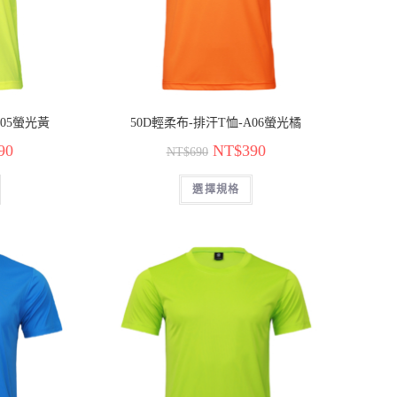
A05螢光黃
50D輕柔布-排汗T恤-A06螢光橘
90
NT$
390
NT$
690
選擇規格