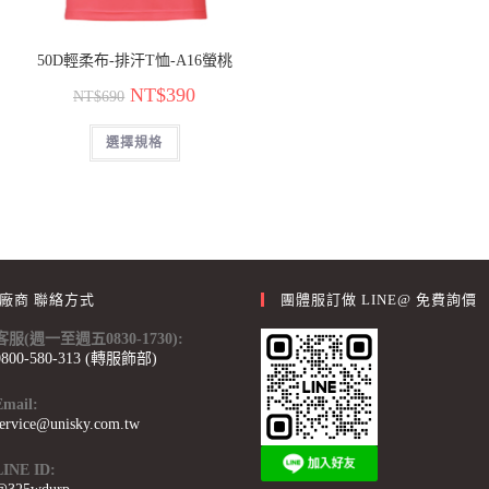
50D輕柔布-排汗T恤-A16螢桃
NT$
390
NT$
690
選擇規格
廠商 聯絡方式
團體服訂做 LINE@ 免費詢價
客服(週一至週五0830-1730):
0800-580-313 (轉服飾部)
Email:
service@unisky.com.tw
LINE ID: