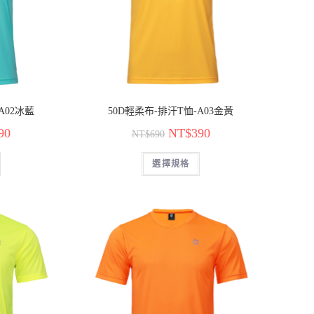
A02冰藍
50D輕柔布-排汗T恤-A03金黃
90
NT$
390
NT$
690
選擇規格