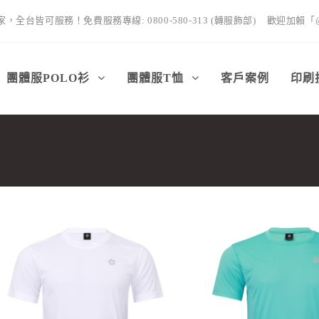
全台皆可服務！免費服務專線: 0800-580-313 (轉服飾部)
歡迎加賴「@
團體服POLO衫
團體服T恤
客戶案例
印刷