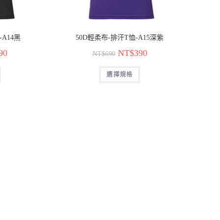
-A14黑
50D輕柔布-排汗T恤-A15深紫
90
NT$
390
NT$
690
選擇規格