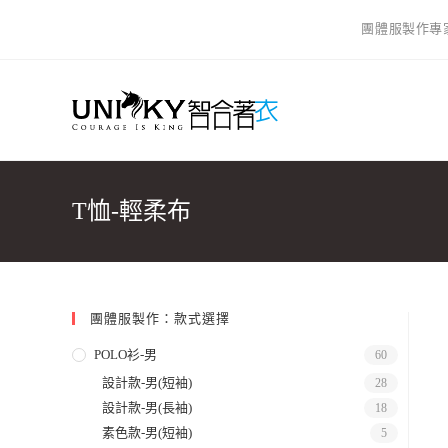
團體服製作專家，
T恤-輕柔布
團體服製作：款式選擇
POLO衫-男
60
設計款-男(短袖)
28
設計款-男(長袖)
18
素色款-男(短袖)
5