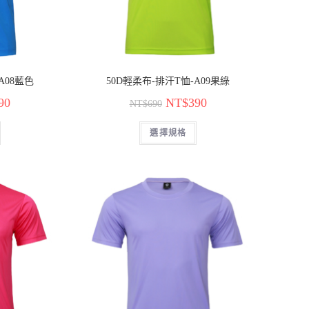
A08藍色
50D輕柔布-排汗T恤-A09果綠
90
NT$
390
NT$
690
選擇規格