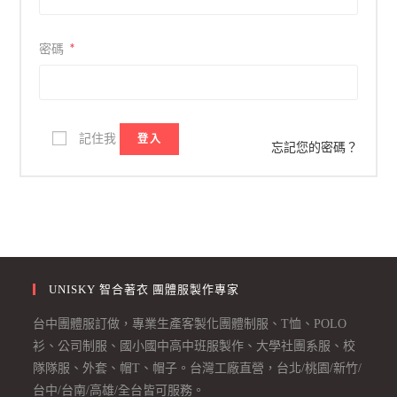
*
密碼
記住我
登入
忘記您的密碼？
UNISKY 智合著衣 團體服製作專家
台中團體服訂做，專業生產客製化團體制服、T恤、POLO
衫、公司制服、國小國中高中班服製作、大學社團系服、校
隊隊服、外套、帽T、帽子。台灣工廠直營，台北/桃園/新竹/
台中/台南/高雄/全台皆可服務。