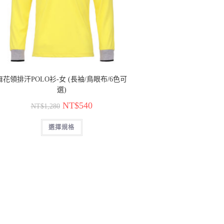
麻花領排汗POLO衫-女 (長袖/鳥眼布/6色可
選)
NT$
540
NT$
1,280
選擇規格