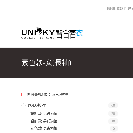
團體服製作專家，
素色款-女(長袖)
團體服製作：款式選擇
POLO衫-男
60
設計款-男(短袖)
28
設計款-男(長袖)
18
素色款-男(短袖)
5