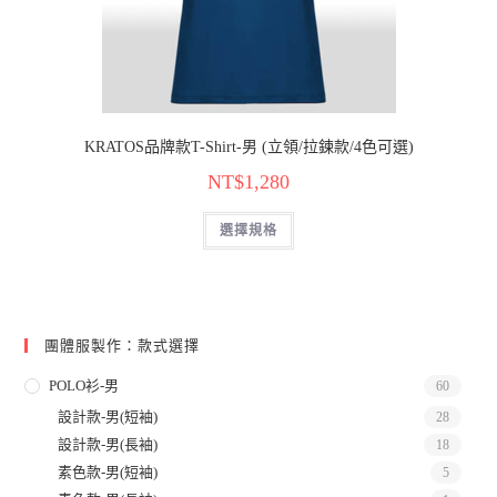
KRATOS品牌款T-Shirt-男 (立領/拉鍊款/4色可選)
NT$
1,280
選擇規格
團體服製作：款式選擇
POLO衫-男
60
設計款-男(短袖)
28
設計款-男(長袖)
18
素色款-男(短袖)
5