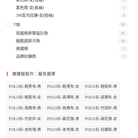
5
素色款-女(長袖)
1
3M反光拉鍊-女(短袖)
4
T恤
59
班服熱昇華設計款
41
極輕感排汗款
16
美國棉
1
品牌拉鍊款
1
團體服製作：屬性選擇
POLO衫-輕柔布-男
POLO衫-輕柔布-女
POLO衫-輕挺布-男
POLO衫-輕挺布-女
POLO衫-高彈布-男
POLO衫-高彈布-女
POLO衫-鳥眼布-男
POLO衫-鳥眼布-女
POLO衫-竹炭紗-男
POLO衫-竹炭紗-女
POLO衫-麻花領-男
POLO衫-麻花領-女
POLO衫-本布領-男
POLO衫-本布領-女
POLO衫-拉鍊款-男