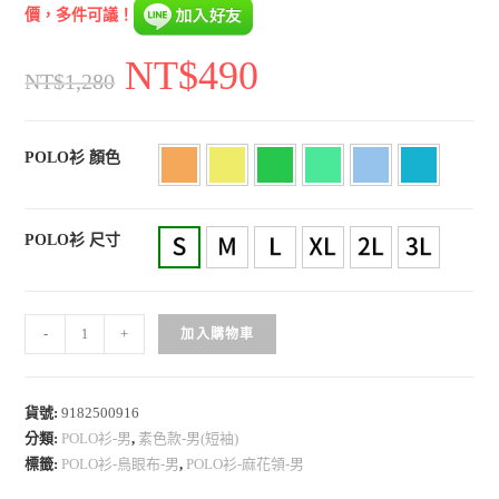
價，多件可議！
NT$
490
NT$
1,280
POLO衫 顏色
POLO衫 尺寸
麻
-
+
加入購物車
花
領
排
貨號:
9182500916
分類:
POLO衫-男
,
素色款-男(短袖)
汗
標籤:
POLO衫-鳥眼布-男
,
POLO衫-麻花領-男
P
O