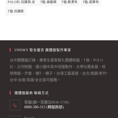
POLO衫-拉鍊款-女
T恤-美國棉
T恤-輕柔布
T恤-高彈布
T恤-拉鍊款
UNISKY 智合著衣 團體服製作專家
台中團體服訂做，專業生產客製化團體制服、T恤、POLO
衫、公司制服、國小國中高中班服製作、大學社團系服、校
隊隊服、外套、帽T、帽子。台灣工廠直營，台北/桃園/新竹/
台中/台南/高雄/全台皆可服務。
團體服廠商 聯絡方式
客服(週一至週五0830-1730):
0800-580-313 (轉服飾部)