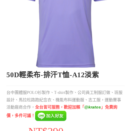
50D輕柔布-排汗T恤-A12淡紫
台中團體服POLO衫製作、T-shirt製作、公司員工制服訂做、班服
設計、馬拉松路跑紀念衣、機能布料運動服、志工服，運動賽事
全台皆可服務，歡迎加賴「
@kratos
」免費詢
活動廠商合作，
價，多件可議！