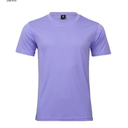
1
2
淡
紫
數
量