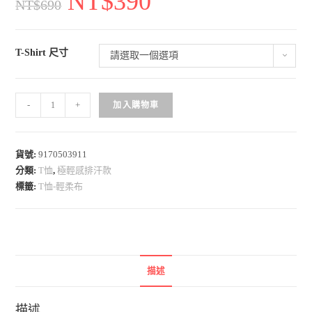
NT$
390
NT$
690
T-Shirt 尺寸
請選取一個選項
5
-
+
加入購物車
0
D
輕
貨號:
9170503911
分類:
T恤
,
極輕感排汗款
柔
標籤:
T恤-輕柔布
布
-
排
汗
T
描述
恤
-
描述
A