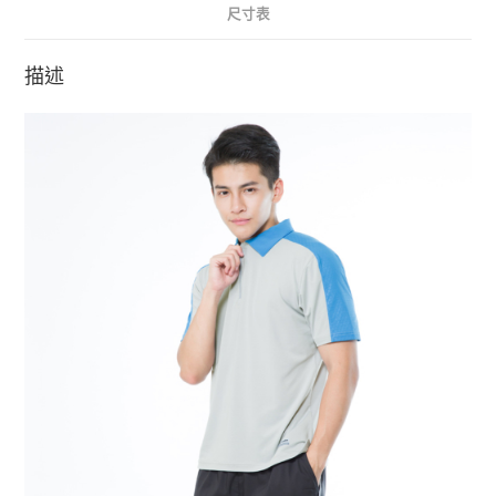
-
尺寸表
男
(
描述
灰
色
/
水
藍
領
)
數
量