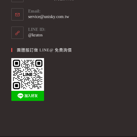
Email:
service@unisky.com.tw
LINE ID:
@kratos
團體服訂做 LINE@ 免費詢價