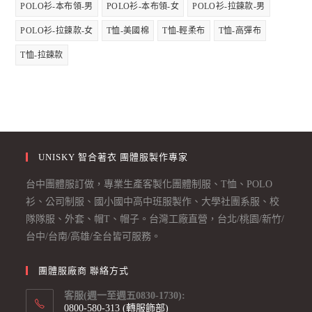
POLO衫-本布領-男
POLO衫-本布領-女
POLO衫-拉鍊款-男
POLO衫-拉鍊款-女
T恤-美國棉
T恤-輕柔布
T恤-高彈布
T恤-拉鍊款
UNISKY 智合著衣 團體服製作專家
台中團體服訂做，專業生產客製化團體制服、T恤、POLO
衫、公司制服、國小國中高中班服製作、大學社團系服、校
隊隊服、外套、帽T、帽子。台灣工廠直營，台北/桃園/新竹/
台中/台南/高雄/全台皆可服務。
團體服廠商 聯絡方式
客服(週一至週五0830-1730):
0800-580-313 (轉服飾部)