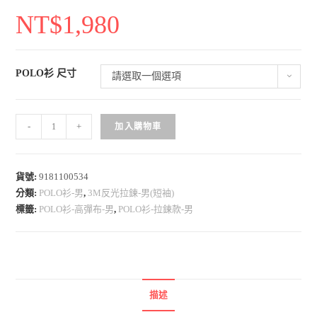
NT$
1,980
POLO衫 尺寸
請選取一個選項
3
-
+
加入購物車
M
反
光
貨號:
9181100534
分類:
POLO衫-男
,
3M反光拉鍊-男(短袖)
拉
標籤:
POLO衫-高彈布-男
,
POLO衫-拉鍊款-男
鍊
P
O
L
O
描述
衫