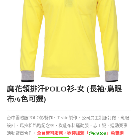
麻花領排汗POLO衫-女 (長袖/鳥眼
布/6色可選)
台中團體服POLO衫製作、T-shirt製作、公司員工制服訂做、班服
設計、馬拉松路跑紀念衣、機能布料運動服、志工服，運動賽事
全台皆可服務，歡迎加賴「
@kratos
」免費詢
活動廠商合作，