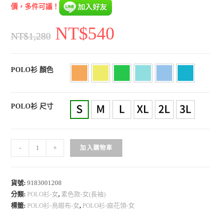
價，多件可議！
NT$
540
NT$
1,280
POLO衫 顏色
POLO衫 尺寸
麻
-
+
加入購物車
花
領
排
貨號:
9183001208
分類:
POLO衫-女
,
素色款-女(長袖)
汗
標籤:
POLO衫-鳥眼布-女
,
POLO衫-麻花領-女
P
O