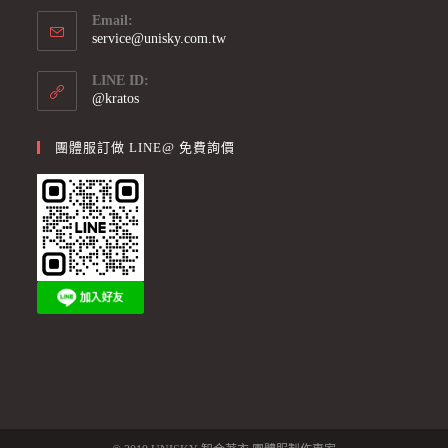
Email:
service@unisky.com.tw
LINE ID:
@kratos
團體服訂做 LINE@ 免費詢價