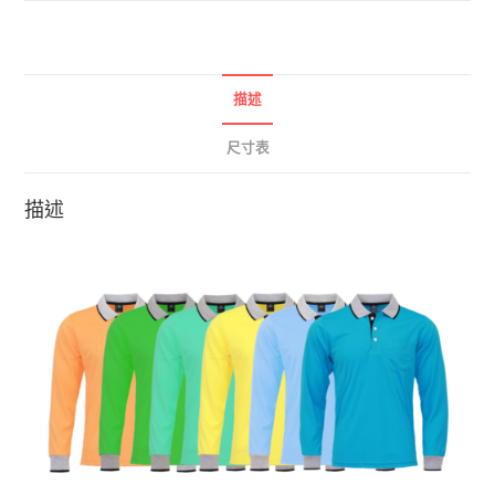
L
O
衫
描述
-
女
尺寸表
(
長
描述
袖
/
鳥
眼
布
/
6
色
可
選
)