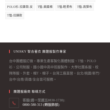
POLO衫-拉鍊款-女
T恤-美國棉
T恤-輕柔布
T恤-高彈布
T恤-拉鍊款
UNISKY 智合著衣 團體服製作專家
台中團體服訂做，專業生產客製化團體制服、T恤、POLO
衫、公司制服、國小國中高中班服製作、大學社團系服、校
隊隊服、外套、帽T、帽子。台灣工廠直營，台北/桃園/新竹/
台中/台南/高雄/全台皆可服務。
團體服廠商 聯絡方式
客服(週一至週五0830-1730):
0800-580-313 (轉服飾部)