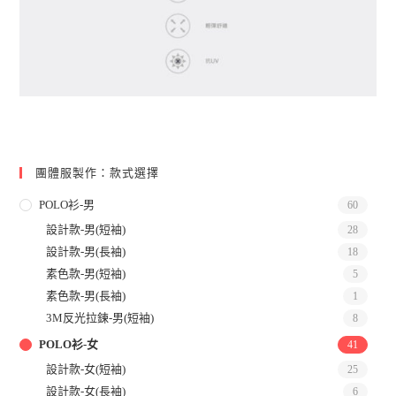
團體服製作：款式選擇
POLO衫-男
60
設計款-男(短袖)
28
設計款-男(長袖)
18
素色款-男(短袖)
5
素色款-男(長袖)
1
3M反光拉鍊-男(短袖)
8
POLO衫-女
41
設計款-女(短袖)
25
設計款-女(長袖)
6