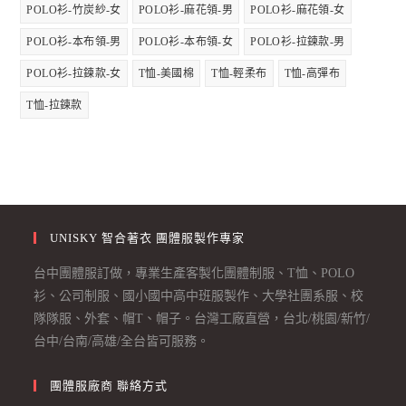
POLO衫-竹炭紗-女
POLO衫-麻花領-男
POLO衫-麻花領-女
POLO衫-本布領-男
POLO衫-本布領-女
POLO衫-拉鍊款-男
POLO衫-拉鍊款-女
T恤-美國棉
T恤-輕柔布
T恤-高彈布
T恤-拉鍊款
UNISKY 智合著衣 團體服製作專家
台中團體服訂做，專業生產客製化團體制服、T恤、POLO
衫、公司制服、國小國中高中班服製作、大學社團系服、校
隊隊服、外套、帽T、帽子。台灣工廠直營，台北/桃園/新竹/
台中/台南/高雄/全台皆可服務。
團體服廠商 聯絡方式