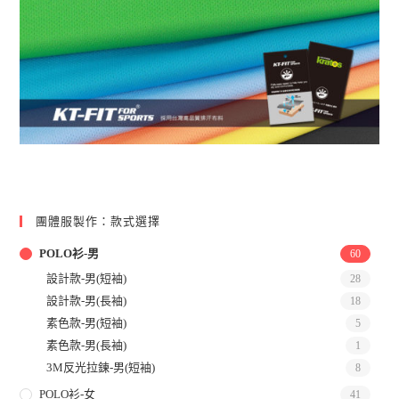
團體服製作：款式選擇
POLO衫-男
60
設計款-男(短袖)
28
設計款-男(長袖)
18
素色款-男(短袖)
5
素色款-男(長袖)
1
3M反光拉鍊-男(短袖)
8
POLO衫-女
41