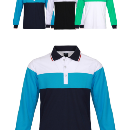
/
E
款
)
數
量