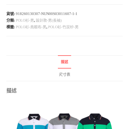
布
排
貨號:
918260130307-NUN00S03011607-1-1
分類:
POLO衫-男
,
設計款-男(長袖)
汗
標籤:
POLO衫-鳥眼布-男
,
POLO衫-竹炭紗-男
P
O
L
O
衫
描述
-
男
尺寸表
(
長
描述
袖
/
3
色
可
選