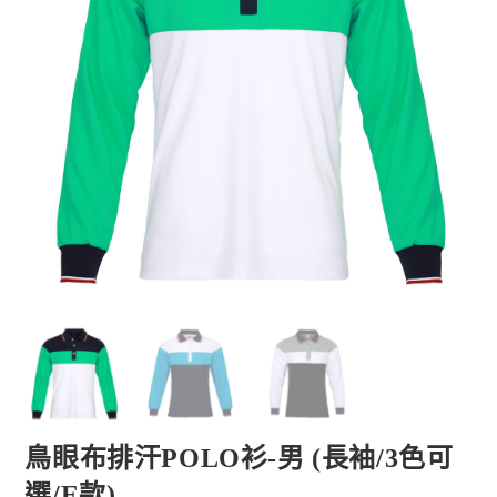
鳥眼布排汗POLO衫-男 (長袖/3色可
選/E款)