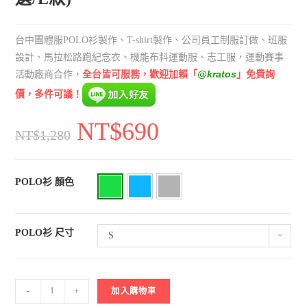
台中團體服POLO衫製作、T-shirt製作、公司員工制服訂做、班服
設計、馬拉松路跑紀念衣、機能布料運動服、志工服，運動賽事
全台皆可服務，歡迎加賴「
@kratos
」免費詢
活動廠商合作，
價，多件可議！
NT$
690
NT$
1,280
POLO衫 顏色
POLO衫 尺寸
S
鳥
-
+
加入購物車
眼