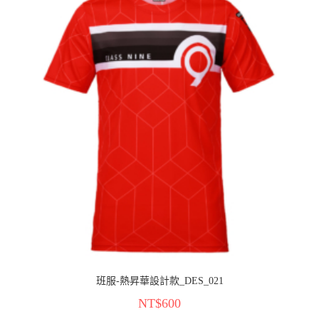
班服-熱昇華設計款_DES_021
NT$
600